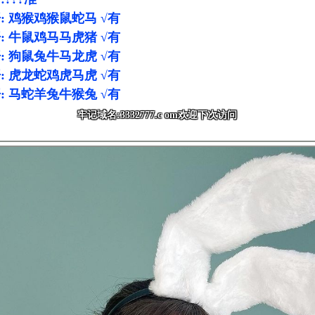
: 鸡猴鸡猴鼠蛇马 √有
: 牛鼠鸡马马虎猪 √有
: 狗鼠兔牛马龙虎 √有
: 虎龙蛇鸡虎马虎 √有
: 马蛇羊兔牛猴兔 √有
牢记域名:3332777.c om欢迎下次访问