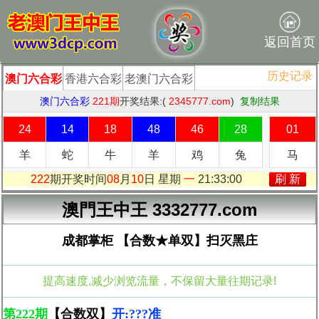
返回首页
澳門王中王 3332777.com
成都掌柜
【合数★单双】扫灭黑庄
提高速度,减少浏览流量，不保留大量往期记录!
第222期
【
合
数
双
】
开:???准