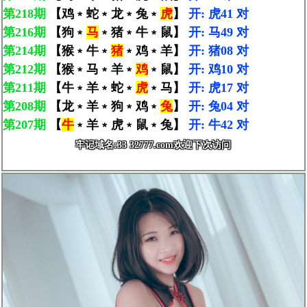
第218期
【
鸡﹡蛇﹡龙﹡兔﹡
虎
】
开: 虎41 对
第216期
【
狗﹡
马
﹡猪﹡牛﹡鼠
】
开: 马49 对
第214期
【
猴﹡牛﹡
猪
﹡鸡﹡羊
】
开: 猪08 对
第212期
【
猴﹡马﹡羊﹡
鸡
﹡鼠
】
开: 鸡10 对
第211期
【
牛﹡羊﹡蛇﹡
虎
﹡马
】
开: 虎17 对
第208期
【
龙﹡羊﹡狗﹡鸡﹡
兔
】
开: 兔04 对
第207期
【
牛
﹡羊﹡虎﹡鼠﹡兔
】
开: 牛42 对
牢记域名:33 32777.com欢迎下次访问